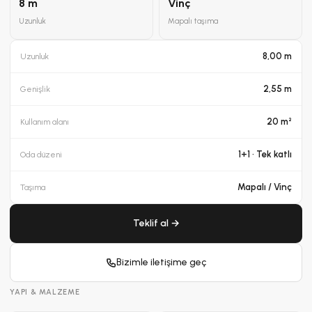
8 m
Vinç
Uzunluk
Mapalı taşıma
8,00 m
Uzunluk
2,55 m
Genişlik
20 m²
Kullanım alanı
1+1 · Tek katlı
Oda düzeni
Mapalı / Vinç
Taşıma
Teklif al →
Bizimle iletişime geç
YAPI & MALZEME