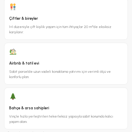
Çiftler & bireyler
1+1 düzeniyle çift kişilik yaşam için tüm ihtiyaçlar 20 m²'de eksiksiz
karşılanır.
Airbnb & tatil evi
Sabit parselde uzun vadeli konaklama yatırımı için verimli ölçü ve
konforlu plan.
Bahçe & arsa sahipleri
Vinçle hızla yerleştirilen tekerleksiz yapısıyla sabit konumda kalıcı
yaşam alanı.