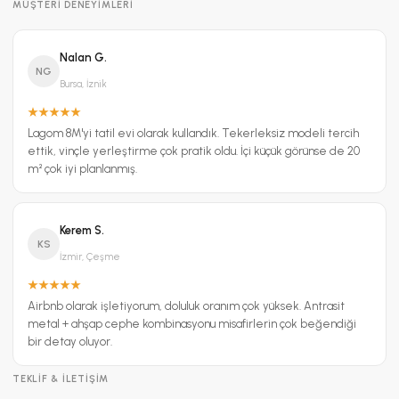
MÜŞTERI DENEYIMLERI
Nalan G.
NG
Bursa, İznik
Lagom 8M'yi tatil evi olarak kullandık. Tekerleksiz modeli tercih
ettik, vinçle yerleştirme çok pratik oldu. İçi küçük görünse de 20
m² çok iyi planlanmış.
Kerem S.
KS
İzmir, Çeşme
Airbnb olarak işletiyorum, doluluk oranım çok yüksek. Antrasit
metal + ahşap cephe kombinasyonu misafirlerin çok beğendiği
bir detay oluyor.
TEKLIF & İLETIŞIM