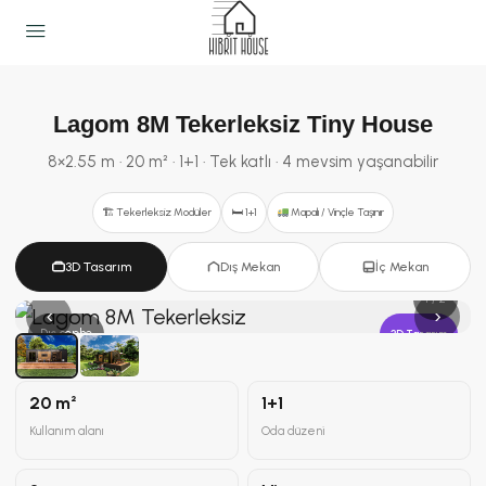
Lagom
8M
Tekerleksiz Tiny House
8×2.55 m · 20 m² · 1+1 · Tek katlı · 4 mevsim yaşanabilir
🏗 Tekerleksiz Modüler
🛏 1+1
Mapalı / Vinçle Taşınır
3D Tasarım
Dış Mekan
İç Mekan
1 / 2
‹
›
Dış cephe
3D Tasarım
20 m²
1+1
Kullanım alanı
Oda düzeni