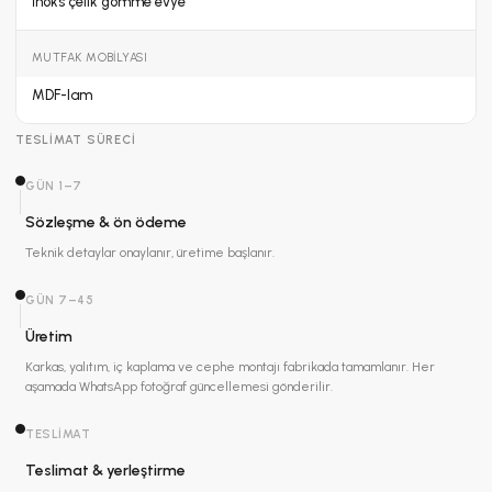
İnoks çelik gömme evye
MUTFAK MOBILYASI
MDF-lam
TESLIMAT SÜRECI
GÜN 1–7
Sözleşme & ön ödeme
Teknik detaylar onaylanır, üretime başlanır.
GÜN 7–45
Üretim
Karkas, yalıtım, iç kaplama ve cephe montajı fabrikada tamamlanır. Her
aşamada WhatsApp fotoğraf güncellemesi gönderilir.
TESLIMAT
Teslimat & yerleştirme