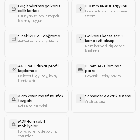
Güçlendirilmiş galvaniz
100 mm KNAUF taşyünü
çelik karkas
Duvar + tavan, nem bariyerli
Uzun yapısal ömür, mapalı
sistem
taşımaya uygun
Sineklikli PVC doğrama
Galvaniz kenet sac +
kompozit ahşap
4+12+4 ısıcam, ısı yalıtımlı
Nem bariyerli dış cephe
kaplama
AGT MDF duvar profil
10 mm AGT laminat
kaplaması
parke
Dekoratif iç yüzey, kolay
Dayanıklı, kolay bakım
temizlenir
3 cm kayın masif mutfak
Schneider elektrik sistemi
tezgahı
Anahtar, priz
Raf üniteleri dahil
MDF-lam sabit
mobilyalar
Fonksiyonel iç depolama
çözümleri