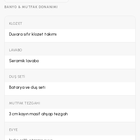
BANYO & MUTFAK DONANIMI
KLOZET
Duvara sıfır klozet takımı
LAVABO
Seramik lavabo
DUŞ SETI
Batarya ve duş seti
MUTFAK TEZGAHI
3 cm kayın masif ahşap tezgah
EVYE