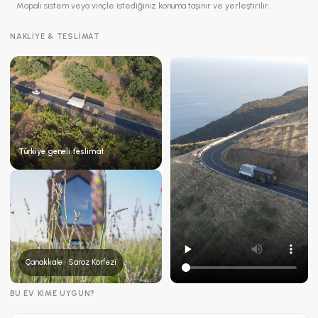
Mapalı sistem veya vinçle istediğiniz konuma taşınır ve yerleştirilir.
NAKLIYE & TESLIMAT
Türkiye geneli teslimat
Çanakkale · Saroz Körfezi
BU EV KIME UYGUN?