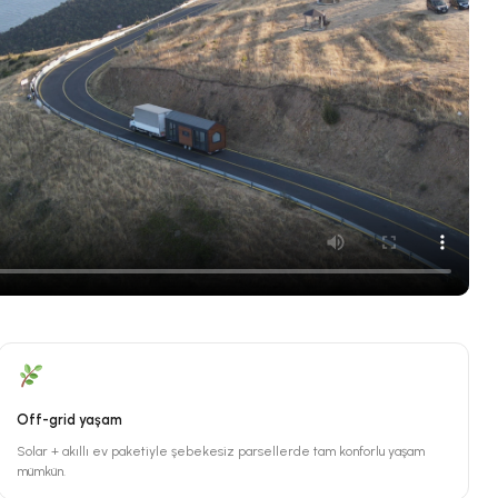
Off-grid yaşam
Solar + akıllı ev paketiyle şebekesiz parsellerde tam konforlu yaşam
mümkün.