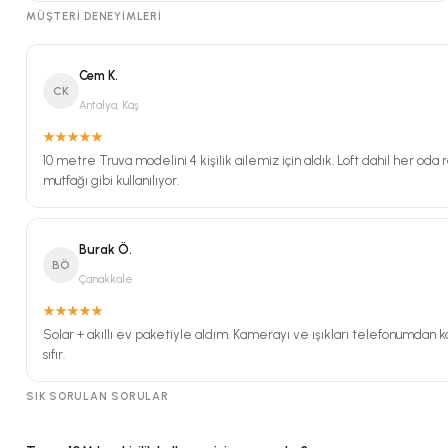
MÜŞTERI DENEYIMLERI
Cem K.
CK
Antalya, Kaş
10 metre Truva modelini 4 kişilik ailemiz için aldık. Loft dahil her oda
mutfağı gibi kullanılıyor.
Burak Ö.
BÖ
Çanakkale
Solar + akıllı ev paketiyle aldım. Kamerayı ve ışıkları telefonumdan k
sıfır.
SIK SORULAN SORULAR