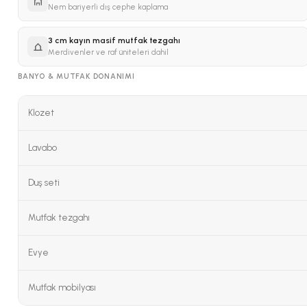
Nem bariyerli dış cephe kaplama
3 cm kayın masif mutfak tezgahı
Merdivenler ve raf üniteleri dahil
BANYO & MUTFAK DONANIMI
Klozet
Lavabo
Duş seti
Mutfak tezgahı
Evye
Mutfak mobilyası