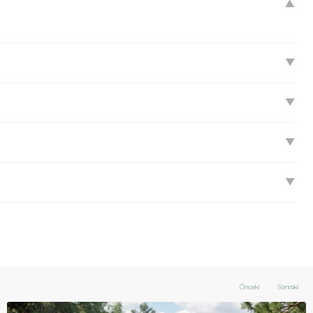
▼
▼
▼
▼
▼
Önceki
Sonraki