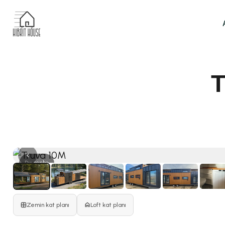
T
‹
Dış cephe
Zemin kat planı
Loft kat planı