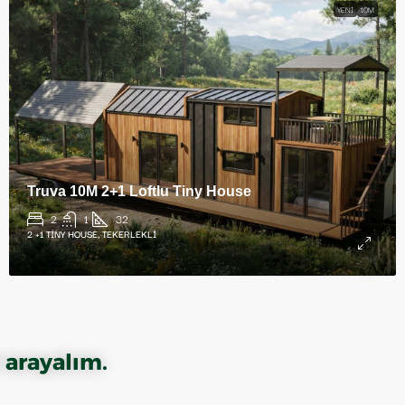
YENI
10M
Truva 10M 2+1 Loftlu Tiny House
2
1
32
2 +1 TINY HOUSE, TEKERLEKLI
 arayalım.