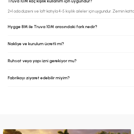
Truva 10M kaç kişilik kullanım için uygundur?
2+1 oda düzeni ve loft katıyla 4-5 kişilik aileler için uygundur. Zemin katta 
Hygge 8M ile Truva 10M arasındaki fark nedir?
Nakliye ve kurulum ücretli mi?
Ruhsat veya yapı izni gerekiyor mu?
Fabrikayı ziyaret edebilir miyim?