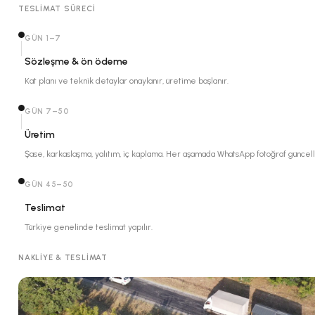
TESLIMAT SÜRECI
GÜN 1–7
Sözleşme & ön ödeme
Kat planı ve teknik detaylar onaylanır, üretime başlanır.
GÜN 7–50
Üretim
Şase, karkaslaşma, yalıtım, iç kaplama. Her aşamada WhatsApp fotoğraf güncel
GÜN 45–50
Teslimat
Türkiye genelinde teslimat yapılır.
NAKLIYE & TESLIMAT