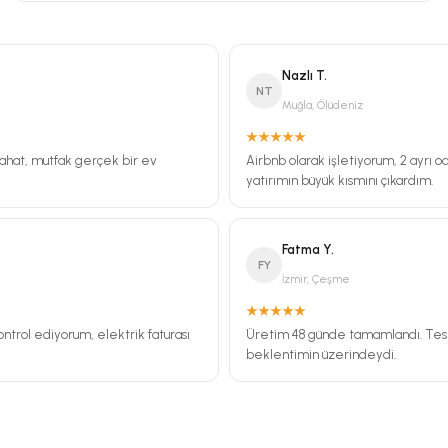
Nazlı T.
NT
Muğla, Ölüdeniz
 rahat, mutfak gerçek bir ev
Airbnb olarak işletiyorum, 2 ayrı 
yatırımın büyük kısmını çıkardım.
Fatma Y.
FY
İzmir, Çeşme
ontrol ediyorum, elektrik faturası
Üretim 48 günde tamamlandı. Tesli
beklentimin üzerindeydi.