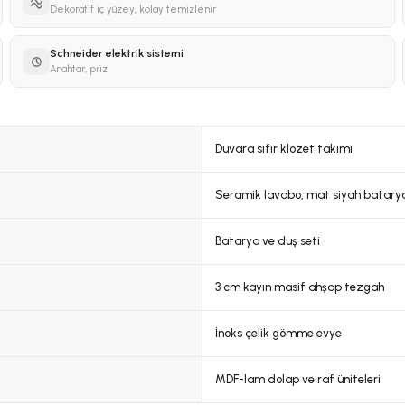
Dekoratif iç yüzey, kolay temizlenir
Schneider elektrik sistemi
Anahtar, priz
Duvara sıfır klozet takımı
Seramik lavabo, mat siyah batary
Batarya ve duş seti
3 cm kayın masif ahşap tezgah
İnoks çelik gömme evye
MDF-lam dolap ve raf üniteleri