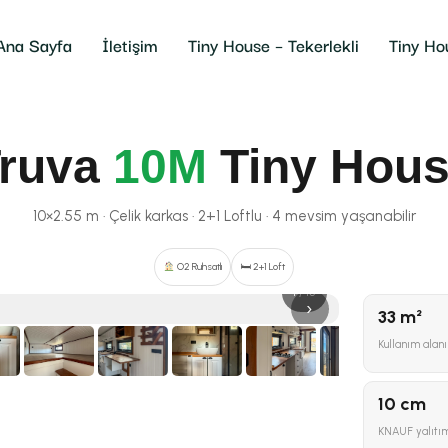
Ana Sayfa
İletişim
Tiny House – Tekerlekli
Tiny Ho
ruva
10M
Tiny Hou
10×2.55 m · Çelik karkas · 2+1 Loftlu · 4 mevsim yaşanabilir
O2 Ruhsatlı
🛏 2+1 Loft
1 / 15
›
33 m²
Kullanım alanı
10 cm
KNAUF yalıtı