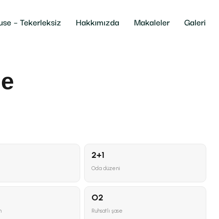
use – Tekerleksiz
Hakkımızda
Makaleler
Galeri
se
2+1
Oda düzeni
O2
m
Ruhsatlı şase