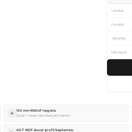
Uzunluk
Genişlik
Yükseklik
Oda sayısı
100 mm KNAUF taşyünü
Duvar + tavan, nem bariyerli sistem
AGT MDF duvar profil kaplaması