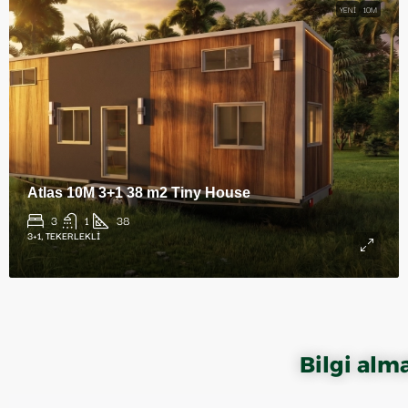
YENI
10M
Atlas 10M 3+1 38 m2 Tiny House
3
1
38
3+1, TEKERLEKLI
Bilgi alm