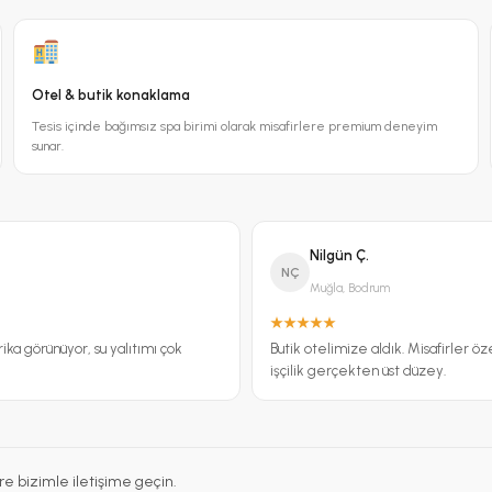
Otel & butik konaklama
Tesis içinde bağımsız spa birimi olarak misafirlere premium deneyim
sunar.
Nilgün Ç.
NÇ
Muğla, Bodrum
ika görünüyor, su yalıtımı çok
Butik otelimize aldık. Misafirler ö
işçilik gerçekten üst düzey.
re bizimle iletişime geçin.