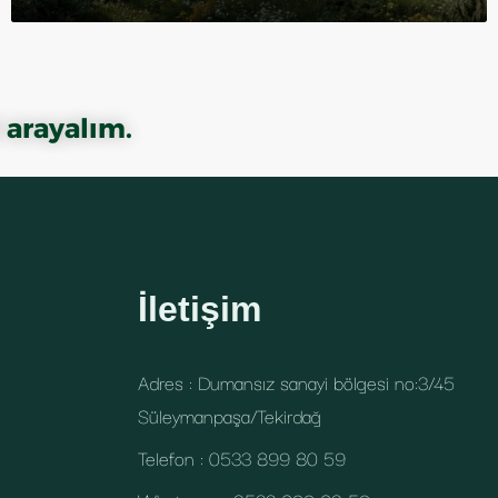
 arayalım.
İletişim
Adres : Dumansız sanayi bölgesi no:3/45
Süleymanpaşa/Tekirdağ
Telefon : 0533 899 80 59