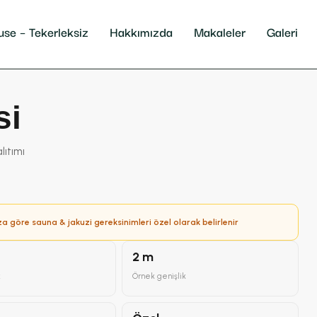
use – Tekerleksiz
Hakkımızda
Makaleler
Galeri
si
lıtımı
za göre sauna & jakuzi gereksinimleri özel olarak belirlenir
2 m
k
Örnek genişlik