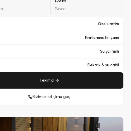
Özel
am
Tasarım
Özel üretim
Fırınlanmış fin çamı
Su yalıtımlı
Elektrik & su dahil
Teklif al →
Bizimle iletişime geç