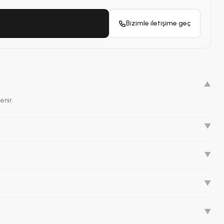
Bizimle iletişime geç
▼
enir.
▼
▼
▼
▼