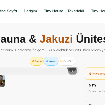
Ana Sayfa
İletişim
Tiny House – Tekerlekli
Tiny Ho
auna &
Jakuzi
Ünite
tasarım · Fırınlanmış fin çamı · Su & elektrik tesisatlı · Islak hacim ya
Sauna
Jakuzi
Özel Ölçü
1 / 6
›
İhtiyacını
6 m
Örnek uzunlu