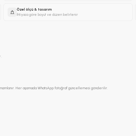
Özel ölçü & tasarım
İhtiyaca göre boyut ve düzen belirlenir
.
a tamamlanır. Her aşamada WhatsApp fotoğraf güncellemesi gönderilir.