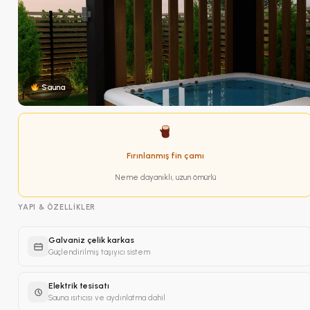
Sauna
Fırınlanmış fin çamı
Neme dayanıklı, uzun ömürlü
YAPI & ÖZELLIKLER
Galvaniz çelik karkas
Güçlendirilmiş taşıyıcı sistem
Elektrik tesisatı
Sauna ısıtıcısı ve aydınlatma dahil