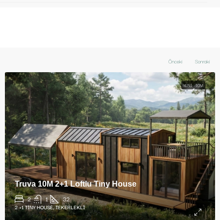
Önceki
Sonraki
YENI
10M
Truva 10M 2+1 Loftlu Tiny House
2
1
32
2 +1 TINY HOUSE, TEKERLEKLI