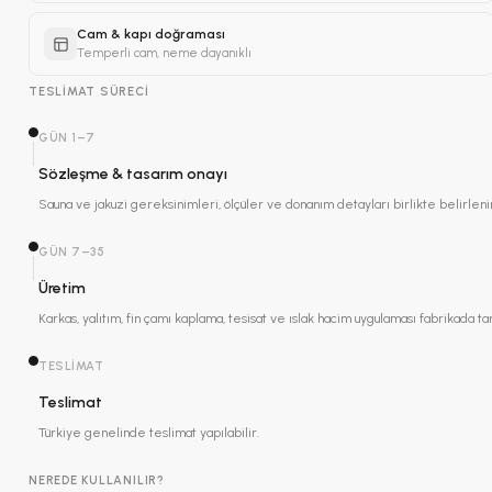
Cam & kapı doğraması
Temperli cam, neme dayanıklı
TESLIMAT SÜRECI
GÜN 1–7
Sözleşme & tasarım onayı
Sauna ve jakuzi gereksinimleri, ölçüler ve donanım detayları birlikte belirlenir
GÜN 7–35
Üretim
Karkas, yalıtım, fin çamı kaplama, tesisat ve ıslak hacim uygulaması fabrikad
TESLIMAT
Teslimat
Türkiye genelinde teslimat yapılabilir.
NEREDE KULLANILIR?