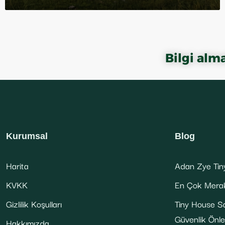
Bilgi alm
Kurumsal
Blog
Harita
Adan Zye Tin
KVKK
En Çok Merak
Gizlilik Koşulları
Tiny House Sa
Güvenlik Önl
Hakkımızda