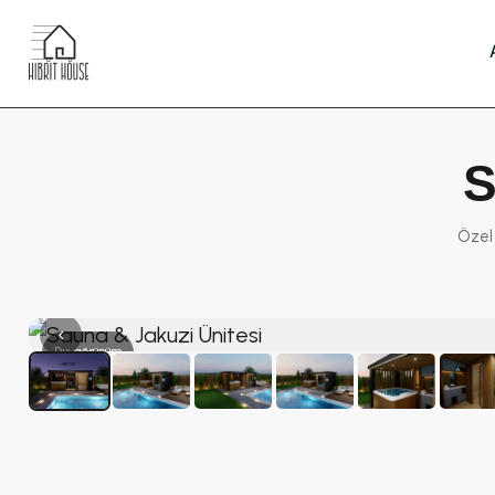
S
Özel 
‹
Dış görünüm