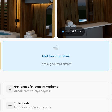
Jakuzi & spa
Islak hacim yalıtımı
Tam su geçirmez sistem
Fırınlanmış fin çamı iç kaplama
Yüksek nem ve ısıya dayanıklı
Su tesisatı
Jakuzi ve duş için tam altyapı