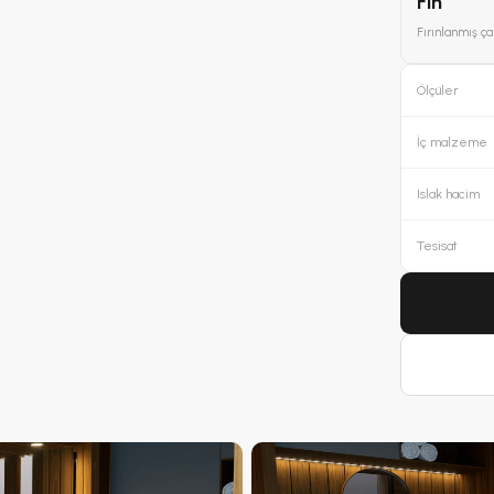
Fin
Fırınlanmış ç
Ölçüler
İç malzeme
Islak hacim
Tesisat