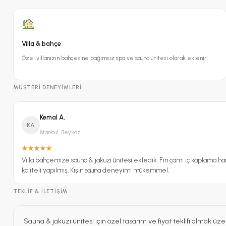
Villa & bahçe
Özel villanızın bahçesine bağımsız spa ve sauna ünitesi olarak eklenir.
MÜŞTERI DENEYIMLERI
Kemal A.
KA
İstanbul, Beykoz
Villa bahçemize sauna & jakuzi ünitesi ekledik. Fin çamı iç kaplama har
kaliteli yapılmış. Kışın sauna deneyimi mükemmel.
TEKLIF & İLETIŞIM
Sauna & jakuzi ünitesi için özel tasarım ve fiyat teklifi almak üze