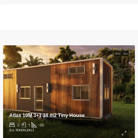
YENI
10M
Atlas 10M 3+1 38 m2 Tiny House
3
1
38
3+1, TEKERLEKLI