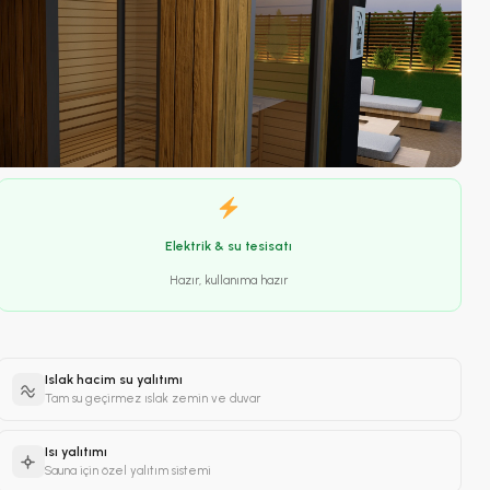
Elektrik & su tesisatı
Hazır, kullanıma hazır
Islak hacim su yalıtımı
Tam su geçirmez ıslak zemin ve duvar
Isı yalıtımı
Sauna için özel yalıtım sistemi