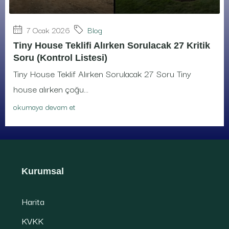
7 Ocak 2026
Blog
Tiny House Teklifi Alırken Sorulacak 27 Kritik
Soru (Kontrol Listesi)
Tiny House Teklif Alırken Sorulacak 27 Soru Tiny
house alırken çoğu...
okumaya devam et
Kurumsal
Harita
KVKK