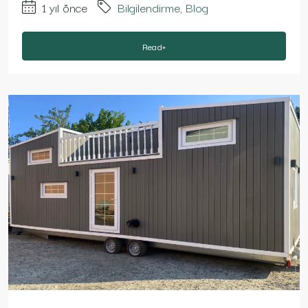
1 yıl önce
Bilgilendirme
,
Blog
Read+