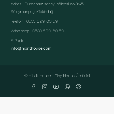
Adres : Dumansız sanayi bölgesi no:3/45
Süleymanpaşa/Tekirdağ
Telefon : 0533 899 80 59
Whatsapp : 0533 899 80 59
E-Posta :
info@hibrithouse.com
© Hibrit House - Tiny House Üreticisi