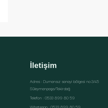
İletişim
Adres : Dumansız sanayi bölgesi no:3/45
Süleymanpaşa/Tekirdağ
Telefon : 0533 899 80 59
Whatsapp : 0533 899 80 59